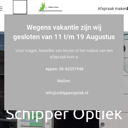
Afspraak maken
Wegens vakantie zijn wij
gesloten van 11 t/m 19 Augustus
Voor vragen, bestellen van lenzen of het maken van een
afspraak kunt u
Appen: 06-82257948
Mailen:
Welkom Bij
info@schipperoptiek.nl
Schipper Optiek