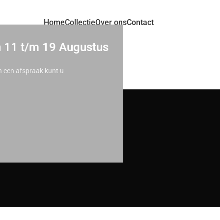
Home
Collectie
Over ons
Contact
n 11 t/m 19 Augustus
n een afspraak kunt u