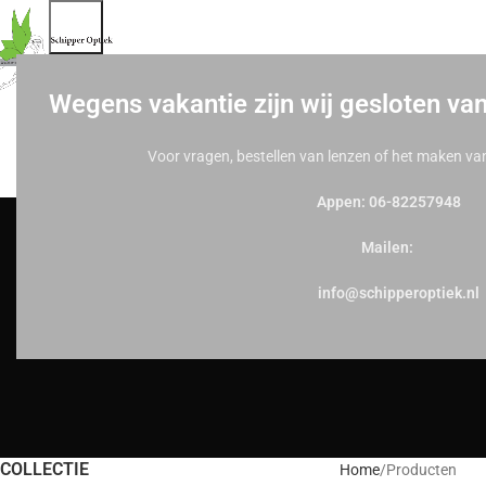
Wegens vakantie zijn wij gesloten va
Voor vragen, bestellen van lenzen of het maken va
Appen: 06-82257948
Mailen:
info@schipperoptiek.nl
COLLECTIE
Home
Producten