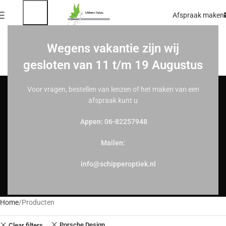
Afspraak maken
Wegens vakantie zijn wij
gesloten van 11 t/m 19 Augustus
Voor vragen, bestellen van lenzen of het maken van een
afspraak kunt u
Appen: 06-82257948
Mailen:
info@schipperoptiek.nl
Home
Producten
Porsche Design
Clear filters