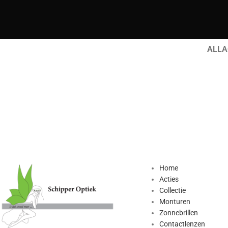
ALL
A
Accessories
Imperdiet mauris a nontin
Po
Home
Acties
Collectie
Monturen
Zonnebrillen
Contactlenzen